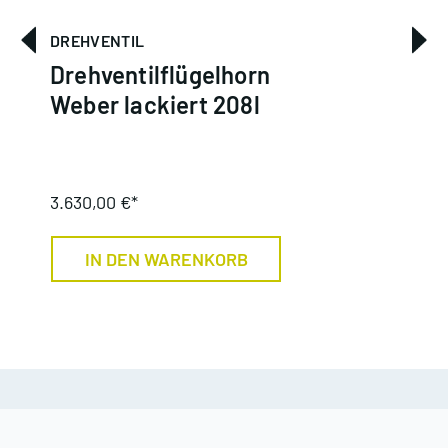
DREHVENTIL
DREHV
Drehventilflügelhorn
Dreh
Weber lackiert 208l
Dowi
3.630,00 €*
4.000,
IN DEN WARENKORB