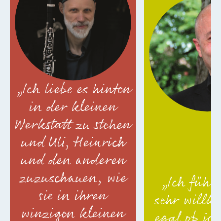
„Ich liebe es hinten
in der kleinen
Werkstatt zu stehen
und Uli, Heinrich
und den anderen
zuzuschauen, wie
„Ich fühl
sie in ihren
sehr willk
winzigen kleinen
egal ob ic