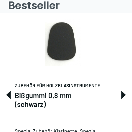
Bestseller
ZUBEHÖR FÜR HOLZBLASINSTRUMENTE
ZUBEH
Bißgummi 0,8 mm
Biß
(schwarz)
(dur
Spezial Zubehör Klarinette, Spezial
Spezia