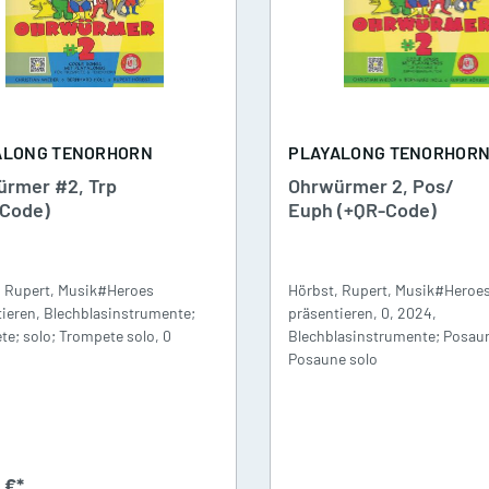
Tenorhorn
ddizio
Tuba
Schlagzeug
ALONG TENORHORN
PLAYALONG TENORHOR
rmer #2, Trp
Ohrwürmer 2, Pos/
-Code)
Euph (+QR-Code)
, Rupert, Musik#Heroes
Hörbst, Rupert, Musik#Heroe
ieren, Blechblasinstrumente;
präsentieren, 0, 2024,
e; solo; Trompete solo, 0
Blechblasinstrumente; Posaun
Posaune solo
 €*