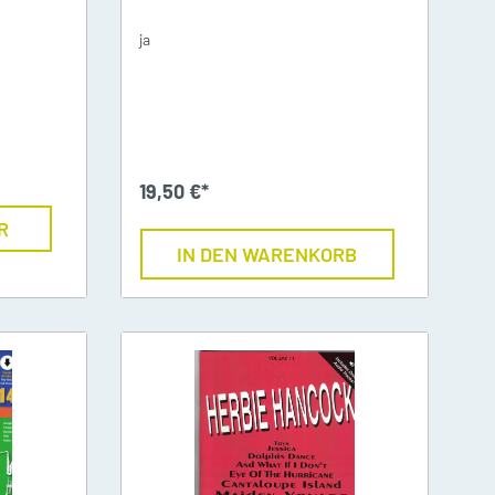
ja
nte
19,50 €*
R
IN DEN WARENKORB
Schmuck
en
Weihnachts-Zubehör
go