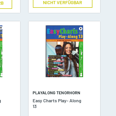
NICHT VERFÜGBAR
RB
Ständer + Zubehör
Notenständer + Zubehör
Instrumentenständer
/
Notenpultleuchten
n
N
PLAYALONG TENORHORN
g
Easy Charts Play- Along
13