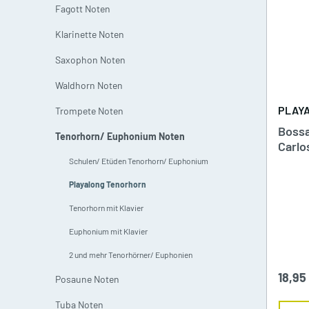
Bassklarinetten
T
Blätter für Bassklarinette
Fagott Noten
Klarinette Noten
Fagott Noten
Kl
Blätter für Sopransaxophon
Saxophon Noten
Schulen/ Etüden Fagott
S
Blätter für Altsaxophon
Waldhorn Noten
Fagott mit Klavier
P
Posaunen
PLAY
T
Trompete Noten
Blätter für Tenorsaxophon
n
Bossa
Tenorhorn/ Euphonium Noten
2 und mehr Fagotte
K
Carlo
Blätter für Baritonsaxophon
98
Schulen/ Etüden Tenorhorn/ Euphonium
2
Playalong Tenorhorn
Rohre für Oboe Fagott
Tenorhorn mit Klavier
Waldhorn Noten
Tr
Etuis für Blätter und Rohre
Euphonium mit Klavier
Schulen/Etüden Waldhorn
S
2 und mehr Tenorhörner/ Euphonien
Blattschrauben und Kapseln
18,95
Posaune Noten
Playalong Waldhorn
P
Légére Kunstoffblätter
Tuba Noten