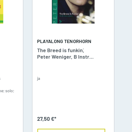
N
PLAYALONG TENORHORN
The Breed is funkin´,
Peter Weniger, B Instr
CD
s
ja
e; solo;
27,50 €*