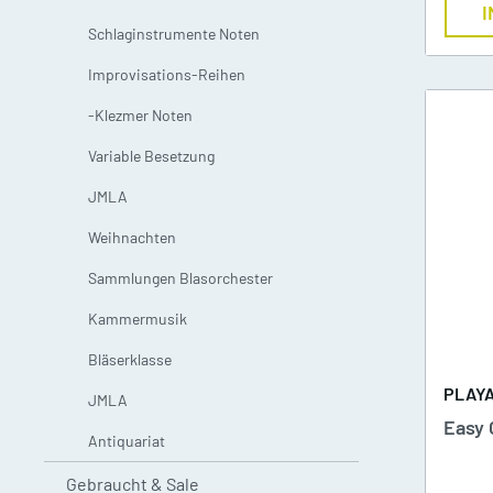
I
Waldhorn mit Klavier
T
Schlaginstrumente Noten
Dämpfer
M
Improvisations-Reihen
2 und mehr Waldhörner
2
Silent Brass Systeme
-Klezmer Noten
Variable Besetzung
Dämpfer für Trompete
JMLA
Dämpfer für Waldhorn
Weihnachten
Dämpfer für Posaune
Sammlungen Blasorchester
Posaune Noten
Tu
Kammermusik
Schulen/Etüden Posaune
S
Bläserklasse
Playalong Posaune
P
PLAY
JMLA
Easy 
Antiquariat
Posaune mit Klavier
T
Gebraucht & Sale