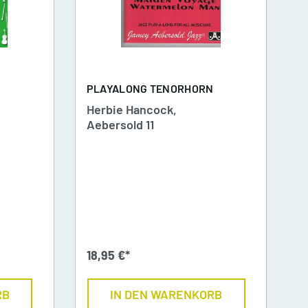
er
ob
N
PLAYALONG TENORHORN
Herbie Hancock,
Aebersold 11
18,95 €*
RB
IN DEN WARENKORB