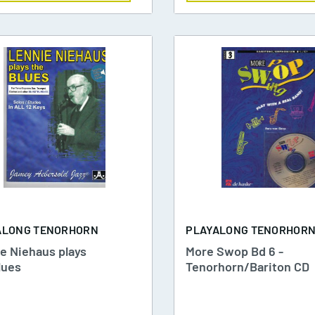
osaune
uba
7 Lieder zur
eihnachtszeit
he young Christmas Album
he young Christmas Album
2
ALONG TENORHORN
PLAYALONG TENORHOR
e Niehaus plays
More Swop Bd 6 -
onderful Christmas 3
lues
Tenorhorn/Bariton CD
eihnachtslieder aus aller
elt