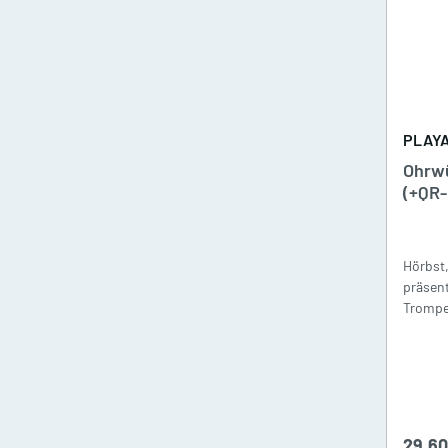
A
PLAY
Ohrwü
Antiquariat
(+QR
Blockflöte, Oboe und Fagott
Antiquariat
Hörbst
präsent
Querflöte Antiquariat
Trompet
Klarinette Antiquariat
Saxophon Antiquariat
29,60