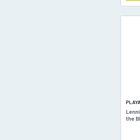
P
T
2
W
T
T
PLAY
Lenni
W
the B
W
W