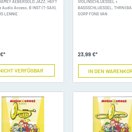
JAMEY AEBERSOLD JAZZ, HEFT
VIOLINSCHLUESSEL +
e Audio Access, B INST (T-SAX),
BASSSCHLUESSEL, THRN (BA
eihnachtslieder
S LENNIE
GORP FONS VAN
äserklasse
JMLA
ssential Elements
Theoriebücher
 €*
23,99 €*
läser Team
Querflöte
NICHT VERFÜGBAR
IN DEN WARENKO
emeinsam Lernen &
Klarinette
pielen
Saxophon
unior Band Bläserklasse
Trompete
edem Kind ein Instrument
Waldhorn
usik mit Klasse