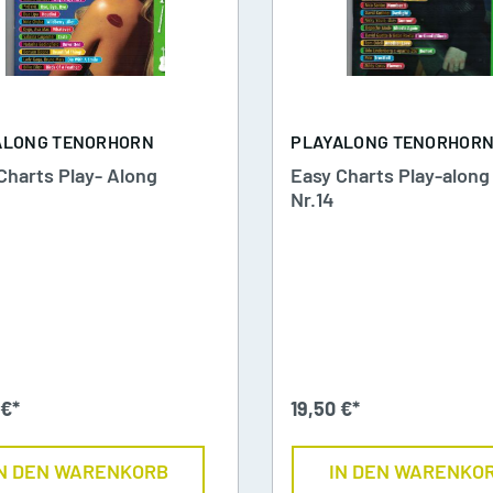
round
ihnachten
Sammlungen Blasorchest
lockflöte
Bläserbuch zum Gottesl
ALONG TENORHORN
PLAYALONG TENORHOR
Charts Play- Along
Easy Charts Play-along
uerflöte
Das Kirchenjahr
Nr.14
larinette
27 Lieder zur
Weihnachtszeit
axophon
aldhorn
 €*
19,50 €*
rompete
N DEN WARENKORB
IN DEN WARENKO
enorhorn/ Euphonium