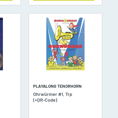
N
PLAYALONG TENORHORN
Ohrwürmer #1, Trp
(+QR-Code)