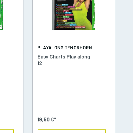
Waldhörner
on
N
PLAYALONG TENORHORN
Easy Charts Play along
12
19,50 €*