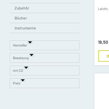
2 und mehr Posaunen
2
Zubehör
Leicht,
Bücher
Instrumente
Improvisations-Reihen
-K
19,50
Hersteller
I
Besetzung
Metronome Stimmgeräte
T
mit CD
Preis
Marschgabeln Marschmappen
N
Gurte
CD/DVD