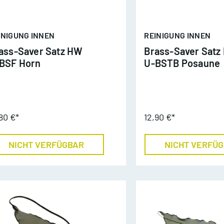
round
INIGUNG INNEN
REINIGUNG INNEN
ihnachten
Sammlungen Blasorchest
ass-Saver Satz HW
Brass-Saver Satz
lockflöte
Bläserbuch zum Gottesl
BSF Horn
U-BSTB Posaune
uerflöte
Das Kirchenjahr
larinette
27 Lieder zur
80 €*
12,90 €*
Weihnachtszeit
axophon
NICHT VERFÜGBAR
NICHT VERFÜ
aldhorn
rompete
enorhorn/ Euphonium