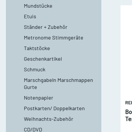
Mundstücke
Waldhorn mit Klavier
T
Dämpfer
M
Etuis
2 und mehr Waldhörner
2
Ständer + Zubehör
Silent Brass Systeme
Metronome Stimmgeräte
Dämpfer für Trompete
Taktstöcke
Geschenkartikel
Dämpfer für Waldhorn
Schmuck
Dämpfer für Posaune
Posaune Noten
Tu
Marschgabeln Marschmappen
Gurte
Schulen/Etüden Posaune
S
Notenpapier
RE
Playalong Posaune
P
Postkarten/ Doppelkarten
Bo
Te
Weihnachts-Zubehör
Posaune mit Klavier
T
A
CD/DVD