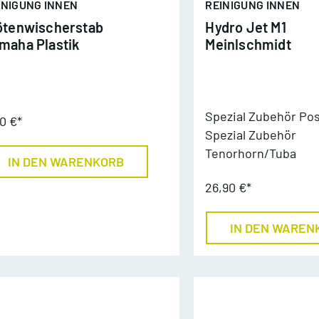
INIGUNG INNEN
REINIGUNG INNEN
Tenorhorn
ötenwischerstab
Hydro Jet M1
ddizio
maha Plastik
Meinlschmidt
Tuba
Schlagzeug
Spezial Zubehör Po
0 €*
Spezial Zubehör
Tenorhorn/Tuba
IN DEN WARENKORB
26,90 €*
IN DEN WAREN