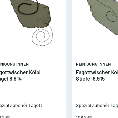
osaune
uba
7 Lieder zur
eihnachtszeit
he young Christmas Album
INIGUNG INNEN
REINIGUNG INNEN
gottwischer Kölbl
Fagottwischer Köl
he young Christmas Album
ügel 6.914
Stiefel 6.915
2
onderful Christmas 3
ezial Zubehör Fagott
Spezial Zubehör Fag
eihnachtslieder aus aller
elt
50 €*
15,50 €*