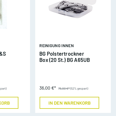
Waldhörner
on
REINIGUNG INNEN
A&S
BG Polstertrockner
Box (20 St.) BG A65UB
36,00 €*
spart)
75,00 €*
(52% gespart)
KORB
IN DEN WARENKORB