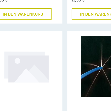
eihnachtslieder
IN DEN WARENKORB
IN DEN WAREN
äserklasse
JMLA
ssential Elements
Theoriebücher
läser Team
Querflöte
emeinsam Lernen &
Klarinette
pielen
Saxophon
unior Band Bläserklasse
Trompete
edem Kind ein Instrument
Waldhorn
usik mit Klasse