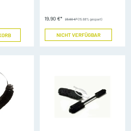
19,90 €*
nte
23,60 €*
(15.68% gespart)
NICHT VERFÜGBAR
KORB
Schmuck
en
Weihnachts-Zubehör
go