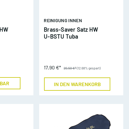
REINIGUNG INNEN
er
 HW
Brass-Saver Satz HW
ob
U-BSTU Tuba
17,90 €*
20,50 €*
(12.68% gespart)
GBAR
IN DEN WARENKORB