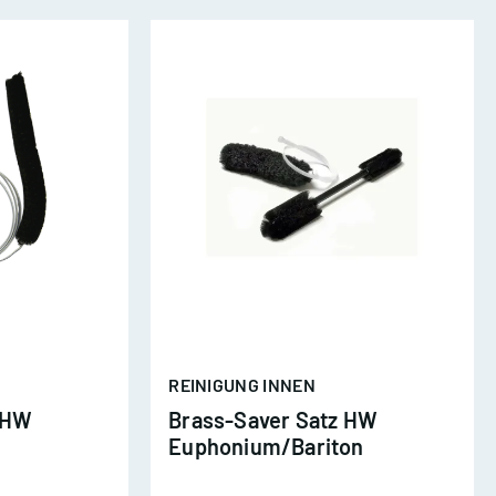
Ständer + Zubehör
Notenständer + Zubehör
Instrumentenständer
/
Notenpultleuchten
n
REINIGUNG INNEN
 HW
Brass-Saver Satz HW
Euphonium/Bariton