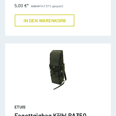
5,00 €*
9,50 €*
(47.37% gespart)
IN DEN WARENKORB
ETUIS
Fagottgigbag Kölbl BA350