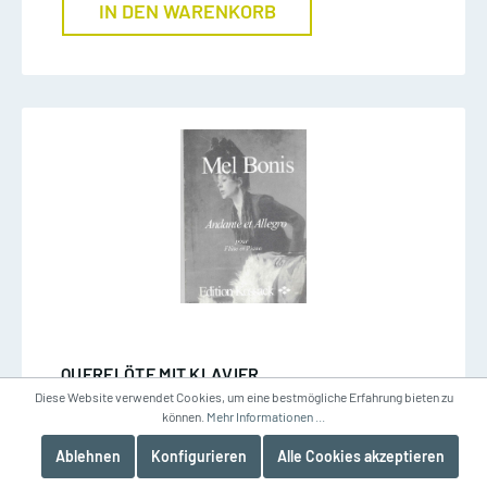
IN DEN WARENKORB
QUERFLÖTE MIT KLAVIER
Diese Website verwendet Cookies, um eine bestmögliche Erfahrung bieten zu
Andante + Allegro - Bonis,
können.
Mehr Informationen ...
Querflöte/Klavier
Ablehnen
Konfigurieren
Alle Cookies akzeptieren