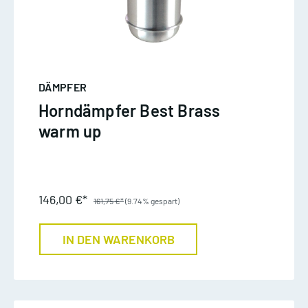
DÄMPFER
Horndämpfer Best Brass
warm up
146,00 €*
161,75 €*
(9.74% gespart)
IN DEN WARENKORB