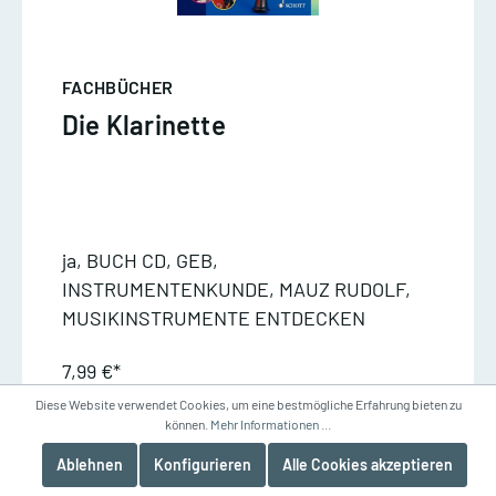
FACHBÜCHER
Die Klarinette
ja, BUCH CD, GEB,
INSTRUMENTENKUNDE, MAUZ RUDOLF,
MUSIKINSTRUMENTE ENTDECKEN
7,99 €*
Diese Website verwendet Cookies, um eine bestmögliche Erfahrung bieten zu
können.
Mehr Informationen ...
NICHT VERFÜGBAR
Ablehnen
Konfigurieren
Alle Cookies akzeptieren