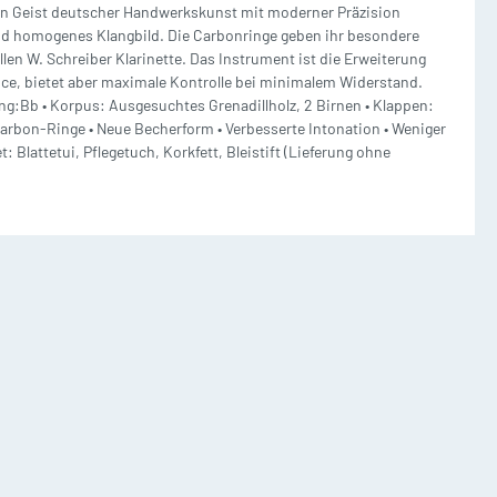
 den Geist deutscher Handwerkskunst mit moderner Präzision
und homogenes Klangbild. Die Carbonringe geben ihr besondere
Ständer + Zubehör
llen W. Schreiber Klarinette. Das Instrument ist die Erweiterung
ance, bietet aber maximale Kontrolle bei minimalem Widerstand.
Notenständer + Zubehör
ng:Bb • Korpus: Ausgesuchtes Grenadillholz, 2 Birnen • Klappen:
Carbon-Ringe • Neue Becherform • Verbesserte Intonation • Weniger
lattetui, Pflegetuch, Korkfett, Bleistift (Lieferung ohne
Instrumentenständer
/
Notenpultleuchten
n