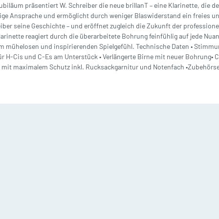
biläum präsentiert W. Schreiber die neue brillanT – eine Klarinette, die
Playalong Tenorhorn
rompete mit Klavier
dige Ansprache und ermöglicht durch weniger Blaswiderstand ein freies 
undstücke
Etuis
eiber seine Geschichte – und eröffnet zugleich die Zukunft der professione
Tenorhorn mit Klavier
 und mehr Trompeten
larinette reagiert durch die überarbeitete Bohrung feinfühlig auf jede Nu
Mundstücke für Klarinette
Etuis für
inem mühelosen und inspirierenden Spielgefühl. Technische Daten • Stimmu
Holzblasinstrumente
für H-Cis und C-Es am Unterstück • Verlängerte Birne mit neuer Bohrung• 
Euphonium mit Klavier
it maximalem Schutz inkl. Rucksackgarnitur und Notenfach •Zubehörset: B
Mundstücke für Saxophon
Etuis für
2 und mehr Tenorhörner
Blechblasinstrumente
Mundstücke für Trompete
Euphonien
Mundstücke für Kornett
ba Noten
Schlaginstrumente Note
chulen/ Etüden Tuba
Mundstücke für Flügelhorn
Schlagzeug
layalong Tuba
Mundstücke für Waldhorn
Kleine Trommel
uba mit Klavier
Mundstücke für Posaune
Pauke