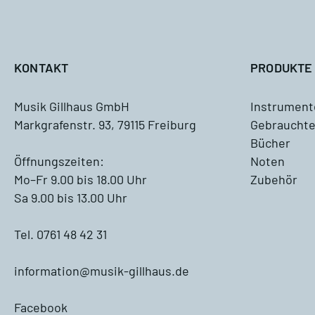
A
KONTAKT
PRODUKTE
Musik Gillhaus GmbH
Instrument
Markgrafenstr. 93, 79115 Freiburg
Gebrauchte
Antiquariat
Bücher
Blockflöte, Oboe und Fagott
Öffnungszeiten:
Noten
Antiquariat
Mo–Fr 9.00 bis 18.00 Uhr
Zubehör
Sa 9.00 bis 13.00 Uhr
Querflöte Antiquariat
Tel. 0761 48 42 31
Klarinette Antiquariat
information@musik-gillhaus.de
Saxophon Antiquariat
Facebook