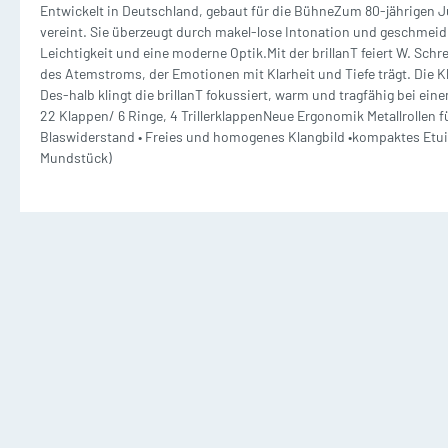
Entwickelt in Deutschland, gebaut für die BühneZum 80-jährigen Ju
Waldhorn mit Klavier
T
vereint. Sie überzeugt durch makel-lose Intonation und geschmei
Dämpfer
M
Leichtigkeit und eine moderne Optik.Mit der brillanT feiert W. Schr
2 und mehr Waldhörner
2
des Atemstroms, der Emotionen mit Klarheit und Tiefe trägt. Die K
Silent Brass Systeme
Des-halb klingt die brillanT fokussiert, warm und tragfähig bei e
22 Klappen/ 6 Ringe, 4 TrillerklappenNeue Ergonomik Metallrollen 
Blaswiderstand • Freies und homogenes Klangbild •kompaktes Etui m
Dämpfer für Trompete
Mundstück)
Dämpfer für Waldhorn
Dämpfer für Posaune
Posaune Noten
Tu
Schulen/Etüden Posaune
S
Playalong Posaune
P
Posaune mit Klavier
T