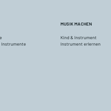
Tenorhorn
ddizio
Tuba
MUSIK MACHEN
Schlagzeug
e
Kind & Instrument
 Instrumente
Instrument erlernen