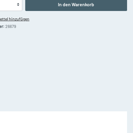
Waldhörner
In den Warenkorb
ttel hinzufügen
er:
26679
on