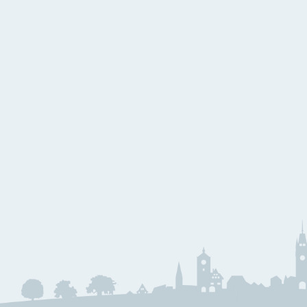
W
Kammermusik
Bl
Holzbläser
E
Blechbläser
B
G
S
J
J
M