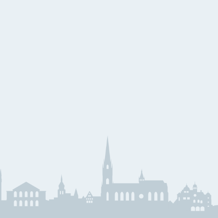
eihnachtslieder
äserklasse
JMLA
ssential Elements
Theoriebücher
läser Team
Querflöte
emeinsam Lernen &
Klarinette
pielen
Saxophon
unior Band Bläserklasse
Trompete
edem Kind ein Instrument
Waldhorn
usik mit Klasse