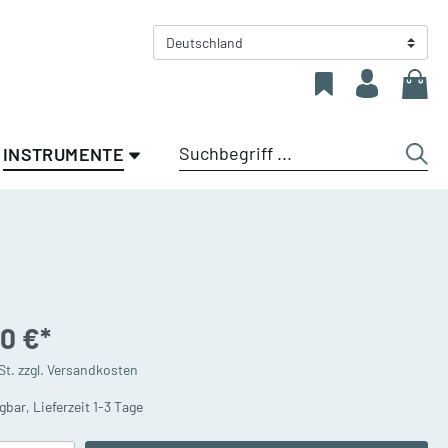
Deutschland
INSTRUMENTE
en
Sale %
Zubehör für
Saxophone
Blechblasinstrumente
Altsaxophone
olz
Allgemeines Zubehör Blech
0 €*
Tenorsaxophone
n
Gillhaus Spezial -
St. zzgl. Versandkosten
Eigenentwicklung und
Sopran-/Baritonsaxophone
Exklusivprodukte
gbar, Lieferzeit 1-3 Tage