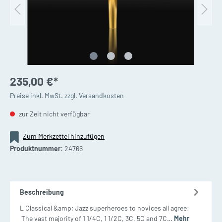
235,00 €*
Preise inkl. MwSt. zzgl. Versandkosten
zur Zeit nicht verfügbar
Zum Merkzettel hinzufügen
Produktnummer:
24766
Beschreibung
L Classical &amp; Jazz superheroes to novices all agree:
The vast majority of 1 1/4C, 1 1/2C, 3C, 5C and 7C…
Mehr