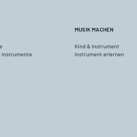
Tenorhorn
ddizio
Tuba
MUSIK MACHEN
Schlagzeug
e
Kind & Instrument
 Instrumente
Instrument erlernen