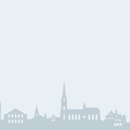
eihnachtslieder
äserklasse
JMLA
ssential Elements
Theoriebücher
läser Team
Querflöte
emeinsam Lernen &
Klarinette
pielen
Saxophon
unior Band Bläserklasse
Trompete
edem Kind ein Instrument
Waldhorn
usik mit Klasse