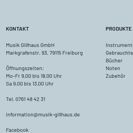
A
KONTAKT
PRODUKTE
Musik Gillhaus GmbH
Instrument
Markgrafenstr. 93, 79115 Freiburg
Gebrauchte
Antiquariat
Bücher
Blockflöte, Oboe und Fagott
Öffnungszeiten:
Noten
Antiquariat
Mo–Fr 9.00 bis 18.00 Uhr
Zubehör
Sa 9.00 bis 13.00 Uhr
Querflöte Antiquariat
Tel. 0761 48 42 31
Klarinette Antiquariat
information@musik-gillhaus.de
Saxophon Antiquariat
Facebook