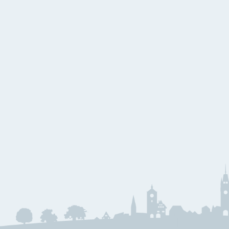
W
Kammermusik
Bl
Holzbläser
E
Blechbläser
B
G
S
J
J
M