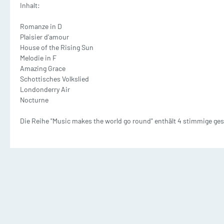
Inhalt:
Waldhorn mit Klavier
T
Dämpfer
M
Romanze in D
2 und mehr Waldhörner
2
Plaisier d'amour
Silent Brass Systeme
House of the Rising Sun
Melodie in F
Amazing Grace
Dämpfer für Trompete
Schottisches Volkslied
Londonderry Air
Dämpfer für Waldhorn
Nocturne
Die Reihe "Music makes the world go round" enthält 4 stimmige ge
Dämpfer für Posaune
Posaune Noten
Tu
Schulen/Etüden Posaune
S
Playalong Posaune
P
Posaune mit Klavier
T