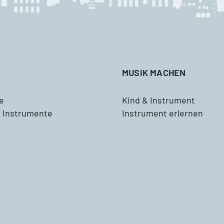
Waldhorn
usik mit Klasse
Tenorhorn
ddizio
Tuba
MUSIK MACHEN
Schlagzeug
e
Kind & Instrument
 Instrumente
Instrument erlernen