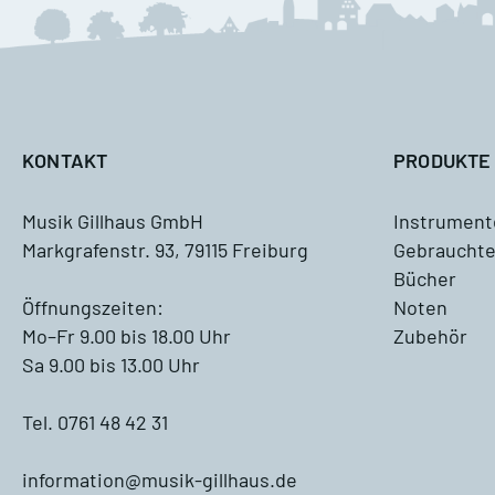
M
A
KONTAKT
PRODUKTE
Musik Gillhaus GmbH
Instrument
Markgrafenstr. 93, 79115 Freiburg
Gebrauchte
Antiquariat
Bücher
Blockflöte, Oboe und Fagott
Öffnungszeiten:
Noten
Antiquariat
Mo–Fr 9.00 bis 18.00 Uhr
Zubehör
Sa 9.00 bis 13.00 Uhr
Querflöte Antiquariat
Tel. 0761 48 42 31
Klarinette Antiquariat
information@musik-gillhaus.de