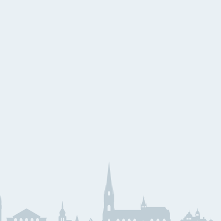
eihnachtslieder aus aller
elt
eihnachtslieder
äserklasse
JMLA
ssential Elements
Theoriebücher
läser Team
Querflöte
emeinsam Lernen &
Klarinette
pielen
Saxophon
unior Band Bläserklasse
Trompete
edem Kind ein Instrument