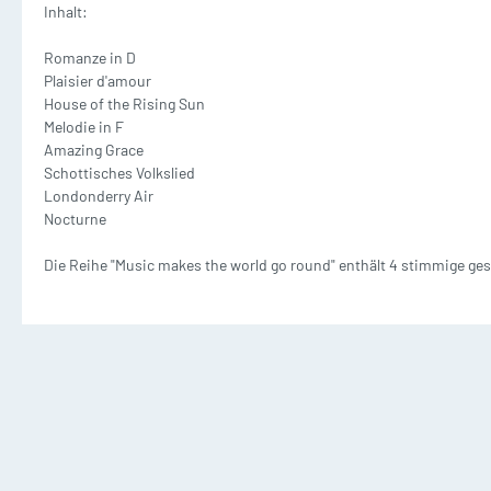
Inhalt:
Waldhorn mit Klavier
T
Dämpfer
M
Romanze in D
2 und mehr Waldhörner
2
Plaisier d'amour
Silent Brass Systeme
House of the Rising Sun
Melodie in F
Amazing Grace
Dämpfer für Trompete
Schottisches Volkslied
Londonderry Air
Dämpfer für Waldhorn
Nocturne
Die Reihe "Music makes the world go round" enthält 4 stimmige ge
Dämpfer für Posaune
Posaune Noten
Tu
Schulen/Etüden Posaune
S
Playalong Posaune
P
Posaune mit Klavier
T