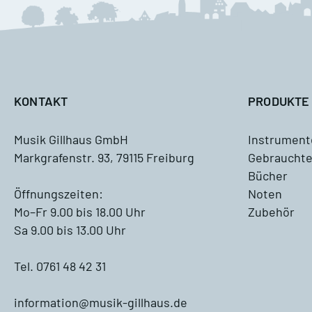
M
A
KONTAKT
PRODUKTE
Musik Gillhaus GmbH
Instrument
Markgrafenstr. 93, 79115 Freiburg
Gebrauchte
Antiquariat
Bücher
Blockflöte, Oboe und Fagott
Öffnungszeiten:
Noten
Antiquariat
Mo–Fr 9.00 bis 18.00 Uhr
Zubehör
Sa 9.00 bis 13.00 Uhr
Querflöte Antiquariat
Tel. 0761 48 42 31
Klarinette Antiquariat
information@musik-gillhaus.de