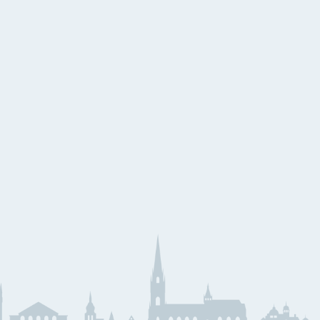
eihnachtslieder aus aller
elt
eihnachtslieder
äserklasse
JMLA
ssential Elements
Theoriebücher
läser Team
Querflöte
emeinsam Lernen &
Klarinette
pielen
Saxophon
unior Band Bläserklasse
Trompete
edem Kind ein Instrument