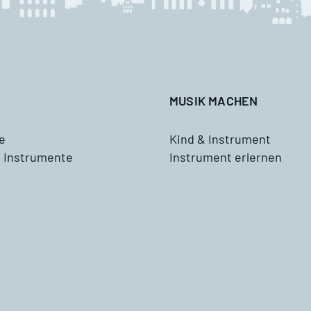
Waldhorn
usik mit Klasse
Tenorhorn
ddizio
Tuba
MUSIK MACHEN
Schlagzeug
e
Kind & Instrument
 Instrumente
Instrument erlernen