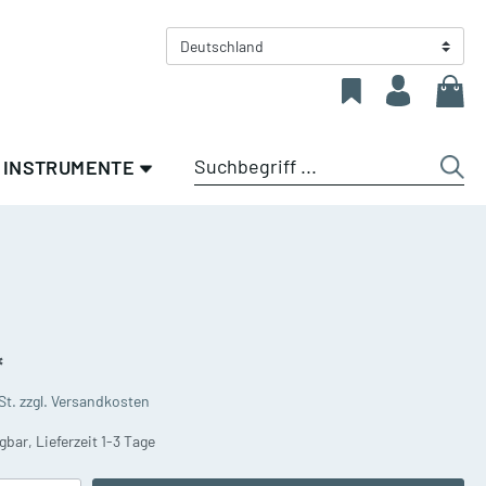
Deutschland
INSTRUMENTE
en
Sale %
Zubehör für
Saxophone
Blechblasinstrumente
Altsaxophone
olz
Allgemeines Zubehör Blech
*
Tenorsaxophone
n
Gillhaus Spezial -
St. zzgl. Versandkosten
Eigenentwicklung und
Sopran-/Baritonsaxophone
Exklusivprodukte
gbar, Lieferzeit 1-3 Tage