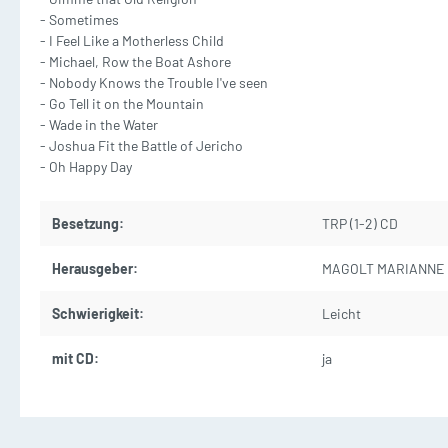
2 und mehr Posaunen
2
- Sometimes
- I Feel Like a Motherless Child
- Michael, Row the Boat Ashore
- Nobody Knows the Trouble I've seen
- Go Tell it on the Mountain
- Wade in the Water
Improvisations-Reihen
-K
- Joshua Fit the Battle of Jericho
- Oh Happy Day
Besetzung:
TRP (1-2) CD
Herausgeber:
MAGOLT MARIANNE
Metronome Stimmgeräte
T
Schwierigkeit:
Leicht
Marschgabeln Marschmappen
N
mit CD:
ja
Gurte
CD/DVD