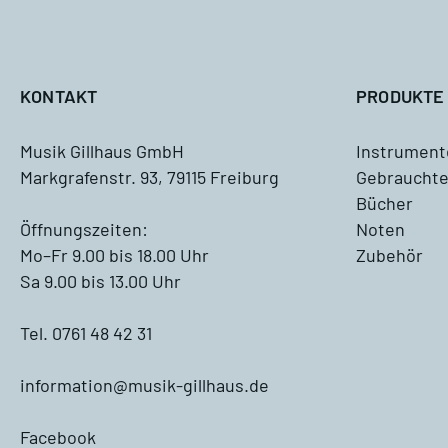
A
KONTAKT
PRODUKTE
Musik Gillhaus GmbH
Instrument
Markgrafenstr. 93, 79115 Freiburg
Gebrauchte
Antiquariat
Bücher
Blockflöte, Oboe und Fagott
Öffnungszeiten:
Noten
Antiquariat
Mo–Fr 9.00 bis 18.00 Uhr
Zubehör
Sa 9.00 bis 13.00 Uhr
Querflöte Antiquariat
Tel. 0761 48 42 31
Klarinette Antiquariat
information@musik-gillhaus.de
Saxophon Antiquariat
Facebook