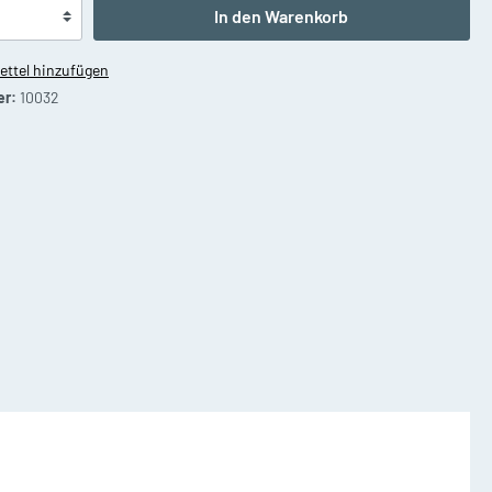
Waldhörner
In den Warenkorb
ttel hinzufügen
er:
10032
on