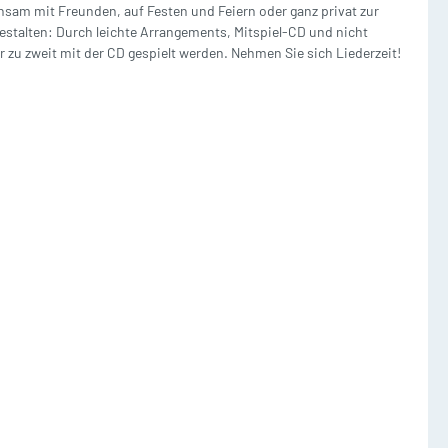
insam mit Freunden, auf Festen und Feiern oder ganz privat zur
estalten: Durch leichte Arrangements, Mitspiel-CD und nicht
Ständer + Zubehör
er zu zweit mit der CD gespielt werden. Nehmen Sie sich Liederzeit!
Notenständer + Zubehör
Instrumentenständer
/
Notenpultleuchten
n