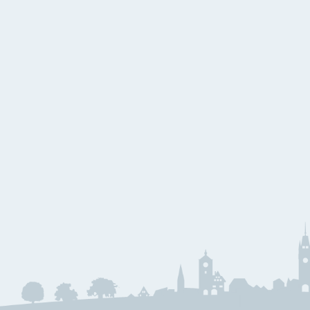
W
Kammermusik
Bl
Holzbläser
E
Blechbläser
B
G
S
J
J
M