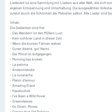
Liederzeit
ist eine Sammlung mit Liedern aus aller Welt, die sich z
Waldhorn mit Klavier
T
eigenen Entspannung und Unterhaltung. Die ausgewählten Volksliede
Dämpfer
M
zuletzt durch die Schönheit der Melodien selbst. Alle Lieder sind b
2 und mehr Waldhörner
2
Inhalt:
Silent Brass Systeme
Die Gedanken sind frei
- Das Wandern ist des Müllers Lust
Dämpfer für Trompete
- Kein schöner Land in dieser Zeit
- Wenn die bunten Fahnen wehen
- Guten Abend, gut' Nacht
Dämpfer für Waldhorn
- Der Mond ist aufgegangen
- Morning has broken
Dämpfer für Posaune
- La paloma
Posaune Noten
Tu
- Andenmelodie
- La cucaracha
Schulen/Etüden Posaune
S
- Plaisir d'amour
- Amazing Grace
Playalong Posaune
P
- Kasatschok
- I've Been a Wild Rover
- Greensleeves
Posaune mit Klavier
T
- Go Down, Moses
- Gimme that Old Religion