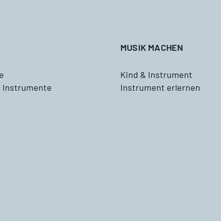
Tenorhorn
ddizio
Tuba
MUSIK MACHEN
Schlagzeug
e
Kind & Instrument
 Instrumente
Instrument erlernen