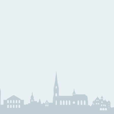
eihnachtslieder
äserklasse
JMLA
ssential Elements
Theoriebücher
läser Team
Querflöte
emeinsam Lernen &
Klarinette
pielen
Saxophon
unior Band Bläserklasse
Trompete
edem Kind ein Instrument
Waldhorn
usik mit Klasse