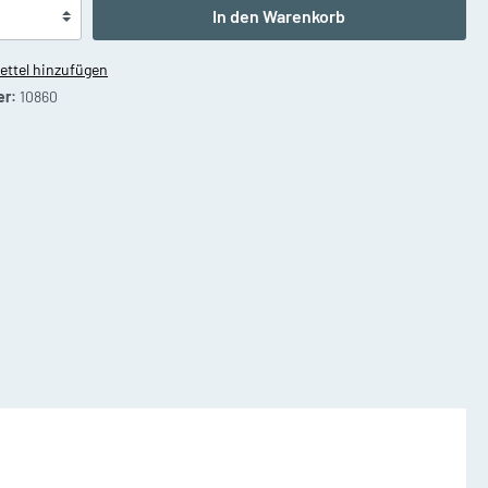
Waldhörner
In den Warenkorb
ttel hinzufügen
er:
10860
on