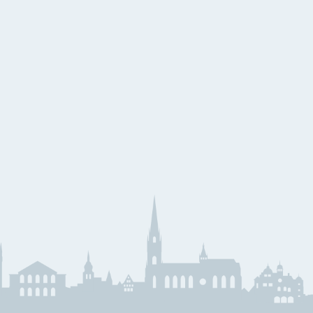
eihnachtslieder
äserklasse
JMLA
ssential Elements
Theoriebücher
läser Team
Querflöte
emeinsam Lernen &
Klarinette
pielen
Saxophon
unior Band Bläserklasse
Trompete
edem Kind ein Instrument
Waldhorn
usik mit Klasse