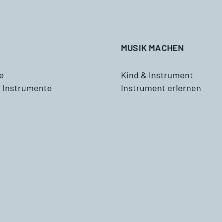
Tenorhorn
ddizio
Tuba
MUSIK MACHEN
Schlagzeug
e
Kind & Instrument
 Instrumente
Instrument erlernen