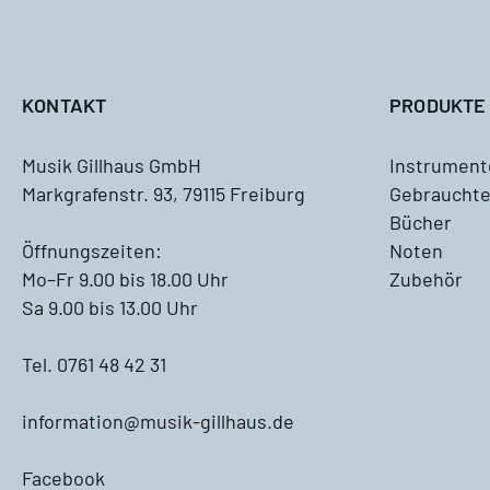
A
KONTAKT
PRODUKTE
Musik Gillhaus GmbH
Instrument
Markgrafenstr. 93, 79115 Freiburg
Gebrauchte
Antiquariat
Bücher
Blockflöte, Oboe und Fagott
Öffnungszeiten:
Noten
Antiquariat
Mo–Fr 9.00 bis 18.00 Uhr
Zubehör
Sa 9.00 bis 13.00 Uhr
Querflöte Antiquariat
Tel. 0761 48 42 31
Klarinette Antiquariat
information@musik-gillhaus.de
Saxophon Antiquariat
Facebook