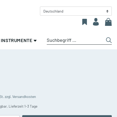
Deutschland
INSTRUMENTE
en
Sale %
Zubehör für
Saxophone
Blechblasinstrumente
Altsaxophone
olz
Allgemeines Zubehör Blech
Tenorsaxophone
n
Gillhaus Spezial -
St. zzgl. Versandkosten
Eigenentwicklung und
Sopran-/Baritonsaxophone
Exklusivprodukte
gbar, Lieferzeit 1-3 Tage