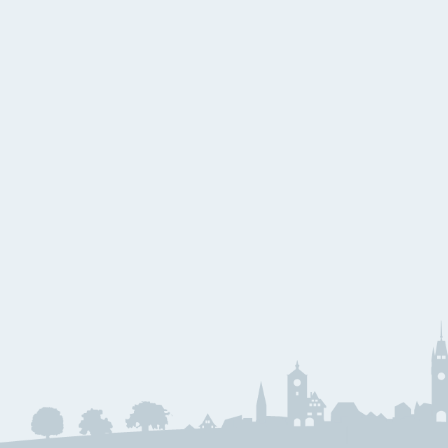
W
Kammermusik
Bl
Holzbläser
E
Blechbläser
B
G
S
J
J
M