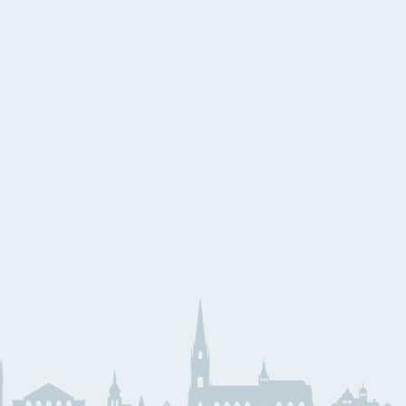
eihnachtslieder aus aller
elt
eihnachtslieder
äserklasse
JMLA
ssential Elements
Theoriebücher
läser Team
Querflöte
emeinsam Lernen &
Klarinette
pielen
Saxophon
unior Band Bläserklasse
Trompete
edem Kind ein Instrument