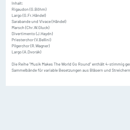
Inhalt:
Waldhorn mit Klavier
T
Rigaudon (G.Böhm)
Dämpfer
M
Largo (G.Fr.Händel)
2 und mehr Waldhörner
2
Sarabande und Vivace (Händel)
Silent Brass Systeme
Marsch (Chr.W.Gluck)
Divertimento (J.Haydn)
Priesterchor (V.Bellini)
Dämpfer für Trompete
Pilgerchor (R.Wagner)
Largo (A.Dvorák)
Dämpfer für Waldhorn
Die Reihe "Musik Makes The World Go Round" enthält 4-stimmig ge
Sammelbände für variable Besetzungen aus Bläsern und Streichern
Dämpfer für Posaune
Posaune Noten
Tu
Schulen/Etüden Posaune
S
Playalong Posaune
P
Posaune mit Klavier
T