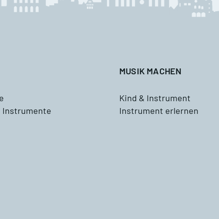
Waldhorn
usik mit Klasse
Tenorhorn
ddizio
Tuba
MUSIK MACHEN
Schlagzeug
e
Kind & Instrument
 Instrumente
Instrument erlernen