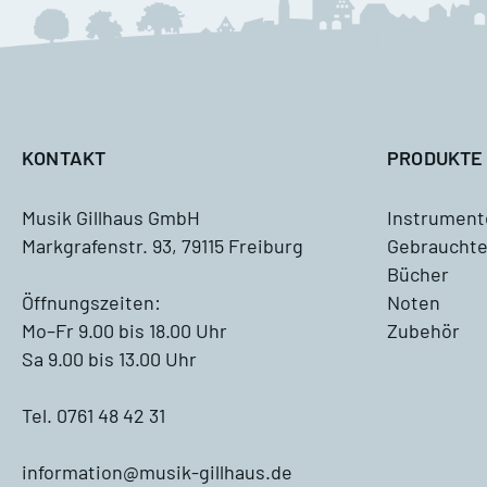
M
A
KONTAKT
PRODUKTE
Musik Gillhaus GmbH
Instrument
Markgrafenstr. 93, 79115 Freiburg
Gebrauchte
Antiquariat
Bücher
Blockflöte, Oboe und Fagott
Öffnungszeiten:
Noten
Antiquariat
Mo–Fr 9.00 bis 18.00 Uhr
Zubehör
Sa 9.00 bis 13.00 Uhr
Querflöte Antiquariat
Tel. 0761 48 42 31
Klarinette Antiquariat
information@musik-gillhaus.de