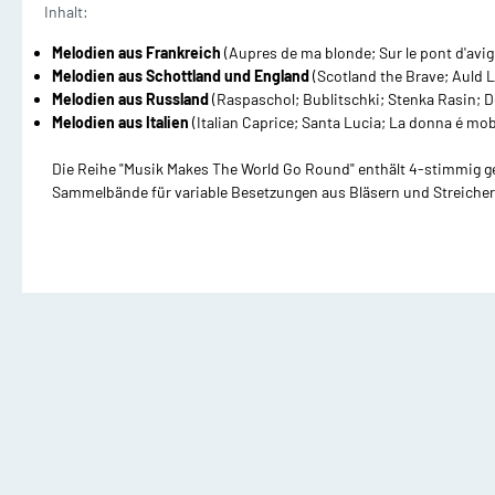
Inhalt:
Waldhorn mit Klavier
T
Dämpfer
M
Melodien aus Frankreich
(Aupres de ma blonde; Sur le pont d'avign
Melodien aus Schottland und England
(Scotland the Brave; Auld 
2 und mehr Waldhörner
2
Melodien aus Russland
(Raspaschol; Bublitschki; Stenka Rasin; 
Silent Brass Systeme
Melodien aus Italien
(Italian Caprice; Santa Lucia; La donna é mob
Dämpfer für Trompete
Die Reihe "Musik Makes The World Go Round" enthält 4-stimmig g
Sammelbände für variable Besetzungen aus Bläsern und Streicher
Dämpfer für Waldhorn
Dämpfer für Posaune
Posaune Noten
Tu
Schulen/Etüden Posaune
S
Playalong Posaune
P
Posaune mit Klavier
T