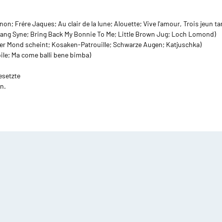
Playalong Tenorhorn
rompete mit Klavier
undstücke
Etuis
on; Frére Jaques; Au clair de la lune; Alouette; Vive l'amour, Trois jeun 
Tenorhorn mit Klavier
Lang Syne; Bring Back My Bonnie To Me; Little Brown Jug; Loch Lomond)
 und mehr Trompeten
Der Mond scheint; Kosaken-Patrouille; Schwarze Augen; Katjuschka)
Mundstücke für Klarinette
Etuis für
ile; Ma come balli bene bimba)
Holzblasinstrumente
Euphonium mit Klavier
Mundstücke für Saxophon
esetzte
Etuis für
2 und mehr Tenorhörner
n.
Blechblasinstrumente
Mundstücke für Trompete
Euphonien
Mundstücke für Kornett
ba Noten
Schlaginstrumente Note
chulen/ Etüden Tuba
Mundstücke für Flügelhorn
Schlagzeug
layalong Tuba
Mundstücke für Waldhorn
Kleine Trommel
uba mit Klavier
Mundstücke für Posaune
Pauke