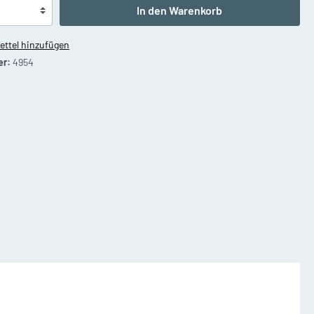
Waldhörner
In den Warenkorb
ttel hinzufügen
er:
4954
on