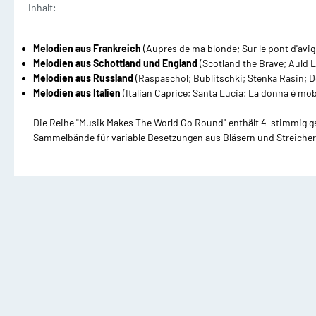
Inhalt:
Waldhorn mit Klavier
T
Dämpfer
M
Melodien aus Frankreich
(Aupres de ma blonde; Sur le pont d'avign
2 und mehr Waldhörner
2
Melodien aus Schottland und England
(Scotland the Brave; Auld 
Silent Brass Systeme
Melodien aus Russland
(Raspaschol; Bublitschki; Stenka Rasin; 
Melodien aus Italien
(Italian Caprice; Santa Lucia; La donna é mob
Dämpfer für Trompete
Die Reihe "Musik Makes The World Go Round" enthält 4-stimmig g
Sammelbände für variable Besetzungen aus Bläsern und Streicher
Dämpfer für Waldhorn
Dämpfer für Posaune
Posaune Noten
Tu
Schulen/Etüden Posaune
S
Playalong Posaune
P
Posaune mit Klavier
T