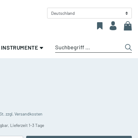
Deutschland
INSTRUMENTE
en
Sale %
Zubehör für
Saxophone
Blechblasinstrumente
Altsaxophone
olz
Allgemeines Zubehör Blech
Tenorsaxophone
n
Gillhaus Spezial -
St. zzgl. Versandkosten
Eigenentwicklung und
Sopran-/Baritonsaxophone
Exklusivprodukte
gbar, Lieferzeit 1-3 Tage