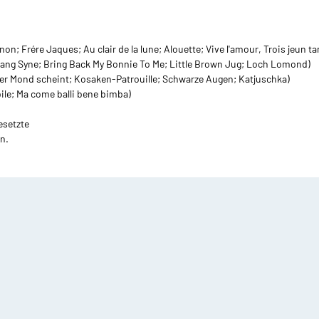
Playalong Tenorhorn
rompete mit Klavier
undstücke
Etuis
Tenorhorn mit Klavier
on; Frére Jaques; Au clair de la lune; Alouette; Vive l'amour, Trois jeun 
 und mehr Trompeten
Lang Syne; Bring Back My Bonnie To Me; Little Brown Jug; Loch Lomond)
Mundstücke für Klarinette
Etuis für
Der Mond scheint; Kosaken-Patrouille; Schwarze Augen; Katjuschka)
Holzblasinstrumente
Euphonium mit Klavier
ile; Ma come balli bene bimba)
Mundstücke für Saxophon
Etuis für
2 und mehr Tenorhörner
esetzte
Blechblasinstrumente
n.
Mundstücke für Trompete
Euphonien
Mundstücke für Kornett
ba Noten
Schlaginstrumente Note
chulen/ Etüden Tuba
Mundstücke für Flügelhorn
Schlagzeug
layalong Tuba
Mundstücke für Waldhorn
Kleine Trommel
uba mit Klavier
Mundstücke für Posaune
Pauke