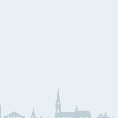
eihnachtslieder aus aller
elt
eihnachtslieder
äserklasse
JMLA
ssential Elements
Theoriebücher
läser Team
Querflöte
emeinsam Lernen &
Klarinette
pielen
Saxophon
unior Band Bläserklasse
Trompete
edem Kind ein Instrument