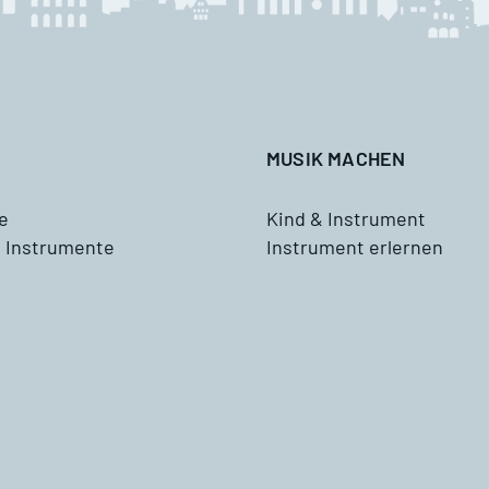
Waldhorn
usik mit Klasse
Tenorhorn
ddizio
Tuba
MUSIK MACHEN
Schlagzeug
e
Kind & Instrument
 Instrumente
Instrument erlernen