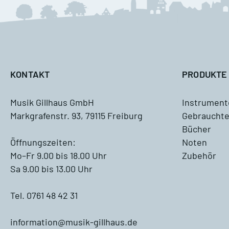
M
A
KONTAKT
PRODUKTE
Musik Gillhaus GmbH
Instrument
Markgrafenstr. 93, 79115 Freiburg
Gebrauchte
Antiquariat
Bücher
Blockflöte, Oboe und Fagott
Öffnungszeiten:
Noten
Antiquariat
Mo–Fr 9.00 bis 18.00 Uhr
Zubehör
Sa 9.00 bis 13.00 Uhr
Querflöte Antiquariat
Tel. 0761 48 42 31
Klarinette Antiquariat
information@musik-gillhaus.de