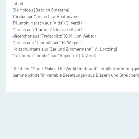
Inhalt:
Waldhorn mit Klavier
T
Die Moldau (Bedrich Smetana)
Dämpfer
M
Türkischer Marsch (L.v. Beethoven)
2 und mehr Waldhörner
2
Triumph-Marsch aus "Aida" (G. Verdi)
Silent Brass Systeme
Marsch aus "Carmen" (Georges Bizet)
Jägerchor aus "Freischütz" (C.M. von Weber)
Marsch aus "Tannhäuser" (R. Wagner)
Dämpfer für Trompete
Holzschuhtanz aus "Zar und Zimmermann" (A. Lortzing)
"La donna è mobile" aus "Rigoletto" (G. Verdi)
Dämpfer für Waldhorn
Die Reihe "Musik Makes The World Go Round" enthält 4-stimmig ge
Sammelbände für variable Besetzungen aus Bläsern und Streichern
Dämpfer für Posaune
Posaune Noten
Tu
Schulen/Etüden Posaune
S
Playalong Posaune
P
Posaune mit Klavier
T