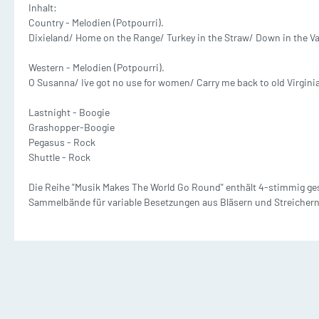
Inhalt:
Waldhorn mit Klavier
T
Country - Melodien (Potpourri).
Dämpfer
M
Dixieland/ Home on the Range/ Turkey in the Straw/ Down in the Vall
2 und mehr Waldhörner
2
Silent Brass Systeme
Western - Melodien (Potpourri).
O Susanna/ I´ve got no use for women/ Carry me back to old Virgini
Dämpfer für Trompete
Lastnight - Boogie
Grashopper-Boogie
Dämpfer für Waldhorn
Pegasus - Rock
Shuttle - Rock
Dämpfer für Posaune
Posaune Noten
Tu
Die Reihe "Musik Makes The World Go Round" enthält 4-stimmig ge
Sammelbände für variable Besetzungen aus Bläsern und Streichern
Schulen/Etüden Posaune
S
Playalong Posaune
P
Posaune mit Klavier
T