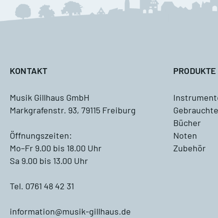
M
A
KONTAKT
PRODUKTE
Musik Gillhaus GmbH
Instrument
Markgrafenstr. 93, 79115 Freiburg
Gebrauchte
Antiquariat
Bücher
Blockflöte, Oboe und Fagott
Öffnungszeiten:
Noten
Antiquariat
Mo–Fr 9.00 bis 18.00 Uhr
Zubehör
Sa 9.00 bis 13.00 Uhr
Querflöte Antiquariat
Tel. 0761 48 42 31
Klarinette Antiquariat
information@musik-gillhaus.de