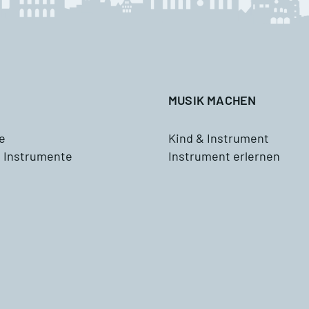
Waldhorn
usik mit Klasse
Tenorhorn
ddizio
Tuba
MUSIK MACHEN
Schlagzeug
e
Kind & Instrument
 Instrumente
Instrument erlernen