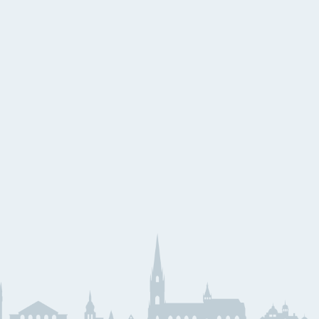
eihnachtslieder aus aller
elt
eihnachtslieder
äserklasse
JMLA
ssential Elements
Theoriebücher
läser Team
Querflöte
emeinsam Lernen &
Klarinette
pielen
Saxophon
unior Band Bläserklasse
Trompete
edem Kind ein Instrument